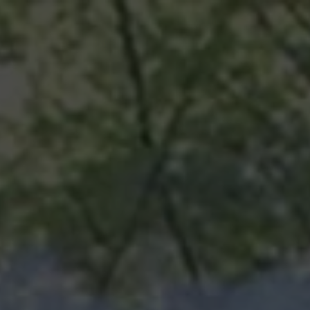
A
TOURISME
ÉVÉNEMENTS
HORAIRE
PROPOS
À VENIR
& TARIFS