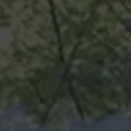
A
TOURISME
ÉVÉNEMENTS
HORAIRE
PROPOS
À VENIR
& TARIFS